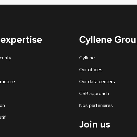
 expertise
Cyllene Gro
urity
Cyllene
Our offices
tructure
Our data centers
CSR approach
ion
Nos partenaires
tif
Join us