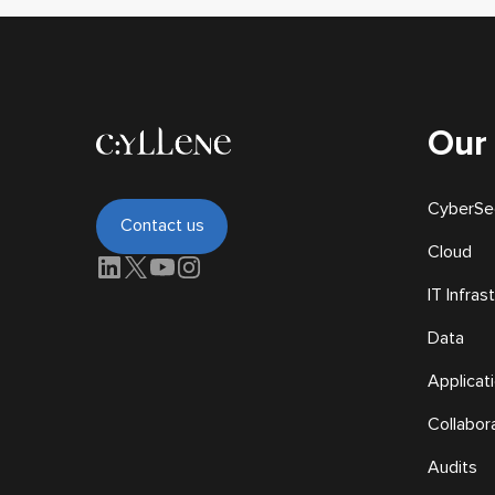
Our
CyberSec
Contact us
Cloud
IT Infras
Data
Applicat
Collabora
Audits