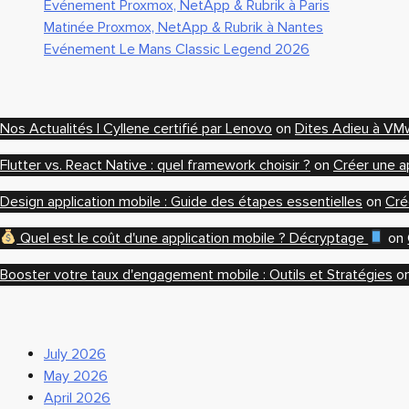
Evénement Proxmox, NetApp & Rubrik à Paris
Matinée Proxmox, NetApp & Rubrik à Nantes
Evénement Le Mans Classic Legend 2026
Nos Actualités | Cyllene certifié par Lenovo
on
Dites Adieu à VMwa
Flutter vs. React Native : quel framework choisir ?
on
Créer une ap
Design application mobile : Guide des étapes essentielles
on
Cré
Quel est le coût d'une application mobile ? Décryptage
on
Booster votre taux d'engagement mobile : Outils et Stratégies
o
July 2026
May 2026
April 2026