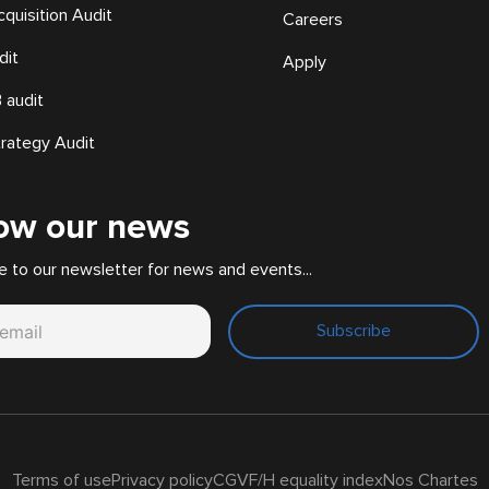
cquisition Audit
Careers
dit
Apply
 audit
trategy Audit
low our news
e to our newsletter for news and events...
Subscribe
Terms of use
Privacy policy
CGV
F/H equality index
Nos Chartes