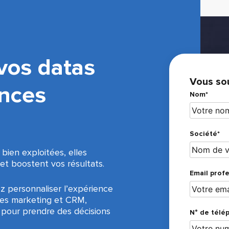
vos datas
Vous sou
nces
Nom*
Société*
 bien exploitées, elles
 et boostent vos résultats.
Email profe
ez personnaliser l’expérience
gies marketing et CRM,
 pour prendre des décisions
N° de télé