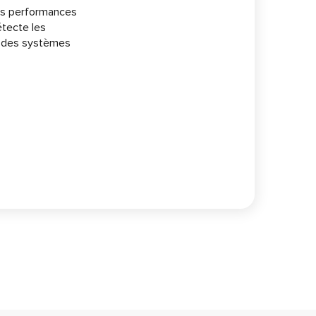
 les performances
étecte les
te des systèmes