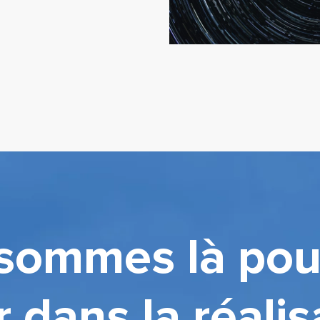
sommes là pou
r dans la réalis