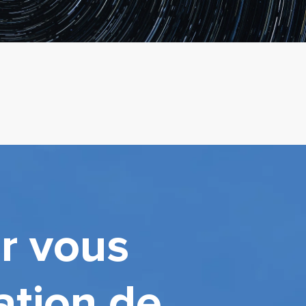
r vous
ation de