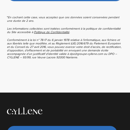
*
En cochant cette case, vous acceptez que ces données soient conservées pendant
une durée de 2 ans.
Les informations collectées sont traitées conformément à la politique de confidentialité
du Site accessible à
Politique de Confidentialité
.
Conformément à la loi n° 78-17 du 6 janvier 1978 relative à l’informatique, aux fichiers et
aux libertés telle que modifiée, et au Règlement (UE) 2016/679 du Parlement Européen
et du Conseil du 27 avril 2016, vous pouvez exercer votre droit d’accès, de rectification,
d’opposition, d’effacement et de portabilité en envoyant une demande écrite
accompagnée d’un justificatif d’identité valide à dpo@groupe-cyllene.com ou DPO –
CYLLENE – 93/99, rue Veuve Lacroix 92000 Nanterre.