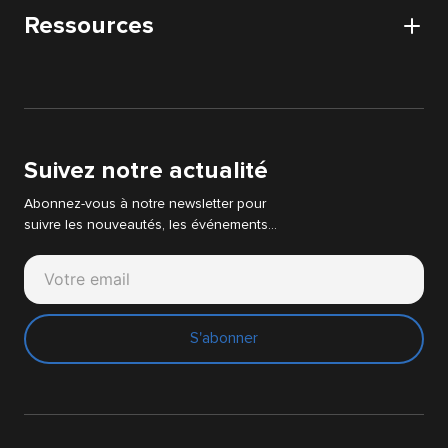
Audit DATA
Ressources
Postuler
Audit IT & WEB
Actualités
Audit Strategie Digitale
Livres blancs
Support Cyllene
Suivez notre actualité
Abonnez-vous à notre newsletter pour
suivre les nouveautés, les événements…
S'abonner