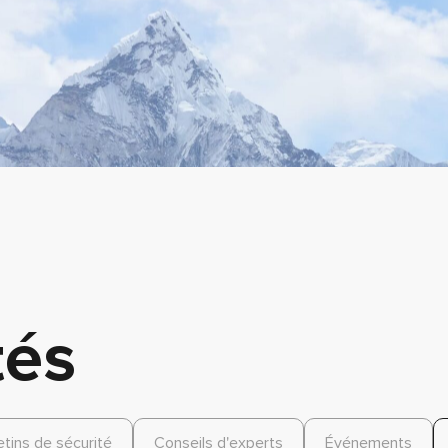
tés
etins de sécurité
Conseils d'experts
Événements