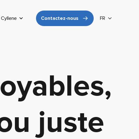
Cyllene
Contactez-nous
FR
royables,
ou juste