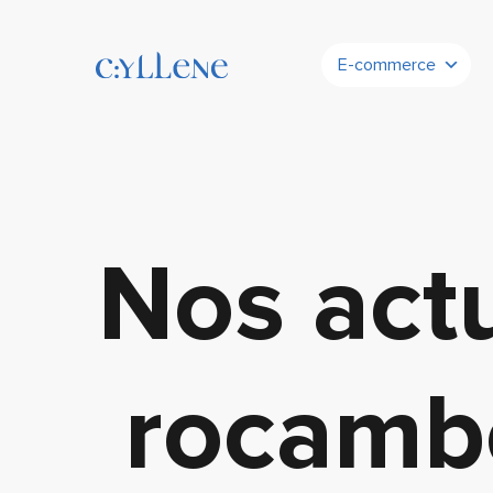
E-commerce
Nos actu
rocambo