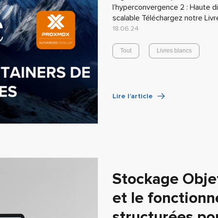
l’hyperconvergence 2 : Haute dis
scalable Téléchargez notre Livr
18.06.24
Tout
Livres blancs
Lire l’article
Stockage Objet
et le fonction
structurées po