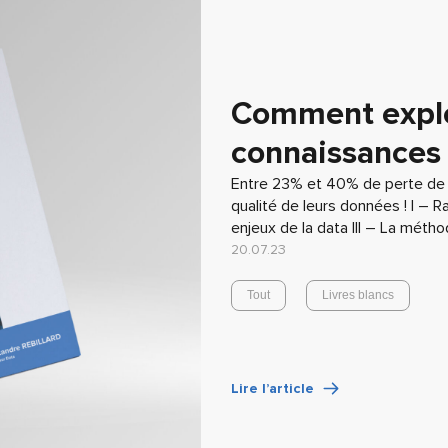
Comment explo
connaissances c
Entre 23% et 40% de perte de 
qualité de leurs données ! I – R
enjeux de la data III – La méth
20.07.23
Tout
Livres blancs
Lire l’article