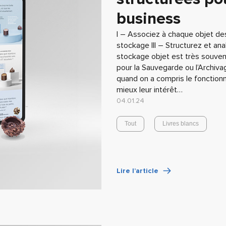
business
I – Associez à chaque objet des 
stockage III – Structurez et a
stockage objet est très souve
pour la Sauvegarde ou l’Archiva
quand on a compris le foncti
mieux leur intérêt…
04.01.24
Tout
Livres blancs
Lire l’article