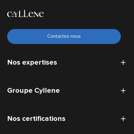
Contactez-nous
Nos expertises
Cybersécurité
Groupe Cyllene
Cloud
Infrastructure
Cyllene
Data
Nos certifications
Nos bureaux
Application
Nos datacenters