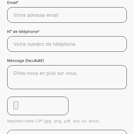
Email*
N° de téléphone*
Message (facultatif)
Importez votre CV* (jpg, .png, .pdf, .doc ou .docx)