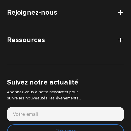
Certifications et habilitations
Collaboratif
Démarche RSE
Rejoignez-nous
Certification HDS
Audits
Nos partenaires
Audit Acquisition Digitale
Carrières
Audit DATA
Ressources
Postuler
Audit IT & WEB
Actualités
Audit Strategie Digitale
Livres blancs
Support Cyllene
Suivez notre actualité
Abonnez-vous à notre newsletter pour
suivre les nouveautés, les événements…