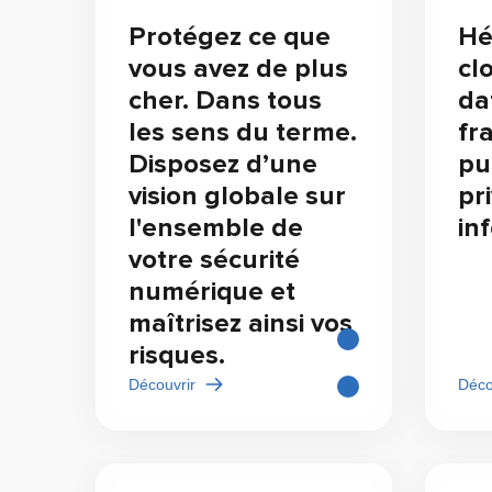
Protégez ce que
Hé
vous avez de plus
cl
cher. Dans tous
da
les sens du terme.
fr
Disposez d’une
pu
vision globale sur
pri
l'ensemble de
in
votre sécurité
numérique et
maîtrisez ainsi vos
risques.
Découvrir
Déco