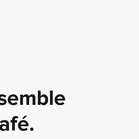
nsemble
afé.