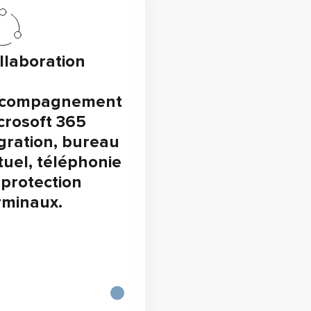
llaboration
compagnement
crosoft 365
gration, bureau
rtuel, téléphonie
, protection
rminaux.