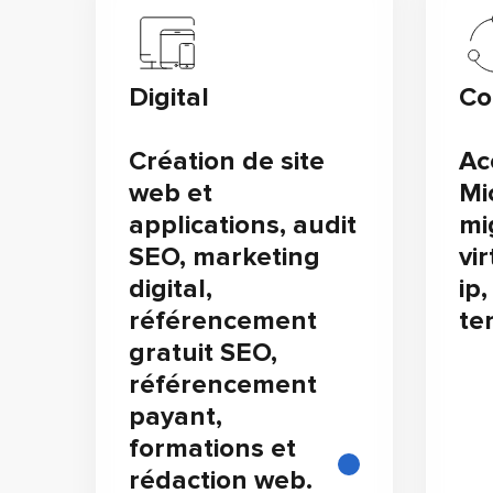
Digital
Co
Création de site
Ac
web et
Mi
applications, audit
mi
SEO, marketing
vi
digital,
ip
référencement
te
gratuit SEO,
référencement
payant,
formations et
rédaction web.