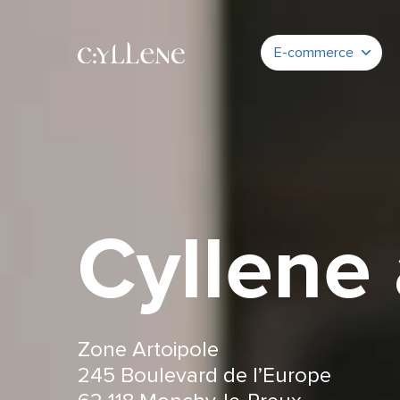
E-commerce
Cyllene 
Zone Artoipole
245 Boulevard de l’Europe