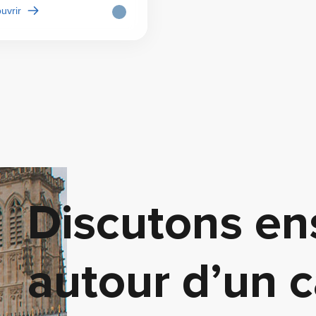
uvrir
Discutons e
autour d’un c