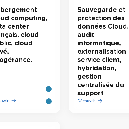
bergement
Sauvegarde et
oud computing,
protection des
ta center
données Cloud,
ançais, cloud
audit
blic, cloud
informatique,
vé,
externalisation
fogérance.
service client,
hybridation,
gestion
centralisée du
support
uvrir
Découvrir