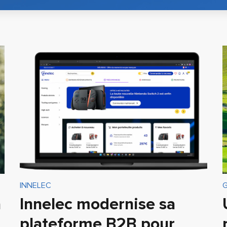
INNELEC
à
Innelec modernise sa
plateforme B2B pour