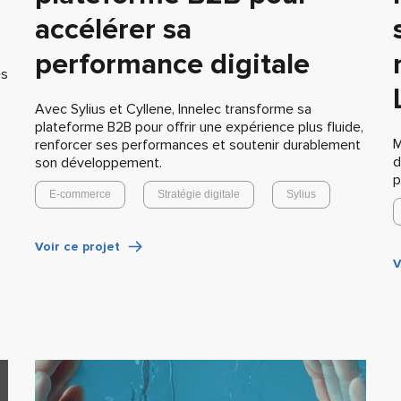
accélérer sa
performance digitale
es
Avec Sylius et Cyllene, Innelec transforme sa
plateforme B2B pour offrir une expérience plus fluide,
M
renforcer ses performances et soutenir durablement
d
son développement.
p
E-commerce
Stratégie digitale
Sylius
Voir ce projet
V