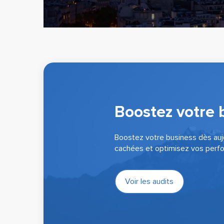
Boostez votre 
Boostez votre business dès aujo
cachées et optimisez vos perfo
Voir les audits