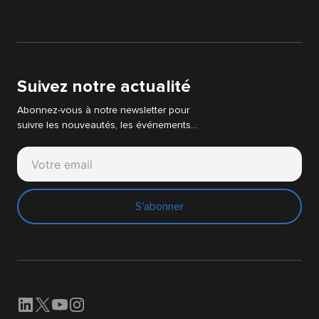
Audit IT & WEB
Actualités
Audit Strategie Digitale
Livres blancs
Support Cyllene
Suivez notre actualité
Abonnez-vous à notre newsletter pour
suivre les nouveautés, les événements…
S'abonner