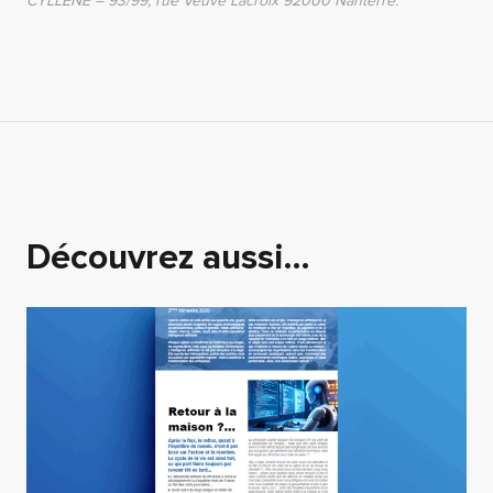
CYLLENE – 93/99, rue Veuve Lacroix 92000 Nanterre.
Découvrez aussi…