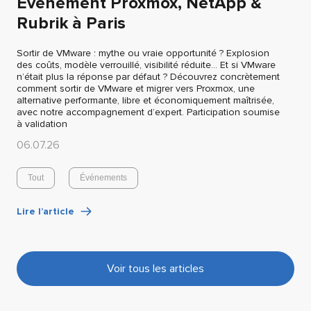
Evénement Proxmox, NetApp &
Rubrik à Paris
Sortir de VMware : mythe ou vraie opportunité ? Explosion
des coûts, modèle verrouillé, visibilité réduite… Et si VMware
n’était plus la réponse par défaut ? Découvrez concrètement
comment sortir de VMware et migrer vers Proxmox, une
alternative performante, libre et économiquement maîtrisée,
avec notre accompagnement d’expert. Participation soumise
à validation
06.07.26
Tout
Événements
Lire l’article
Voir tous les articles