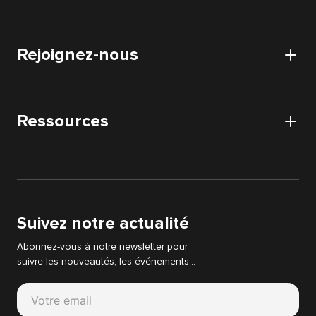
Application
Nos datacenters
Certifications et habilitations
Collaboratif
Démarche RSE
Rejoignez-nous
Certification HDS
Audits
Nos partenaires
Audit Acquisition Digitale
Carrières
Audit DATA
Ressources
Postuler
Audit IT & WEB
Actualités
Audit Strategie Digitale
Livres blancs
Support Cyllene
Suivez notre actualité
Abonnez-vous à notre newsletter pour
suivre les nouveautés, les événements…