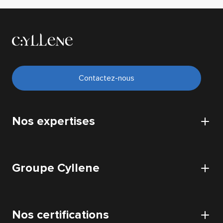
Contactez-nous
Nos expertises
Cybersécurité
Groupe Cyllene
Cloud
Infrastructure
Cyllene
Data
Nos certifications
Nos bureaux