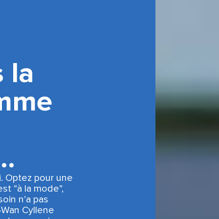
 la
omme
…
oi. Optez pour une
est “à la mode”,
soin n’a pas
D-Wan Cyllene