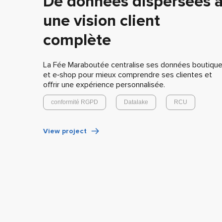
De données dispersées 
une vision client
complète
La Fée Maraboutée centralise ses données boutiqu
et e‑shop pour mieux comprendre ses clientes et
offrir une expérience personnalisée.
conformité RGPD
Datalake
RCU
View project