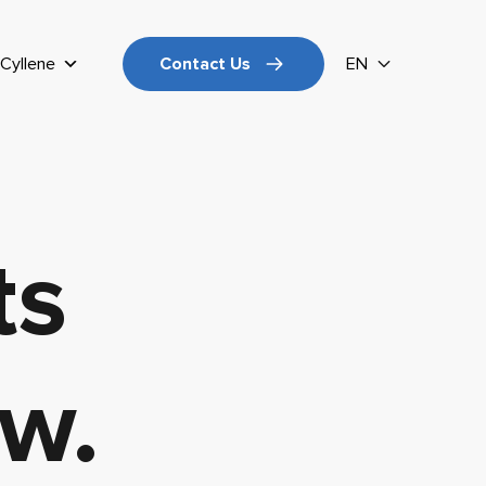
Cyllene
Contact Us
EN
ts
w.