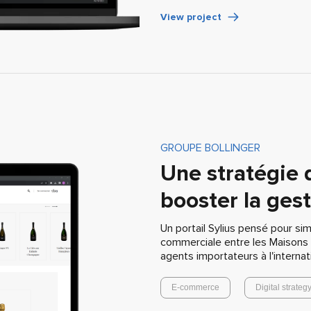
View project
GROUPE BOLLINGER
Une stratégie 
booster la ges
Un portail Sylius pensé pour simpl
commerciale entre les Maisons
agents importateurs à l'internati
E-commerce
Digital strateg