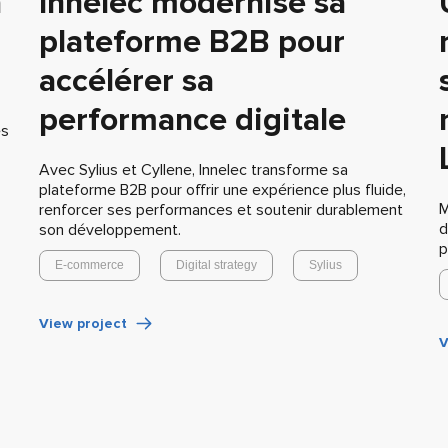
à
Innelec modernise sa
plateforme B2B pour
accélérer sa
performance digitale
es
Avec Sylius et Cyllene, Innelec transforme sa
plateforme B2B pour offrir une expérience plus fluide,
M
renforcer ses performances et soutenir durablement
d
son développement.
p
E-commerce
Digital strategy
Sylius
View project
V