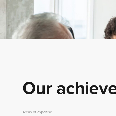
Our achiev
Areas of expertise