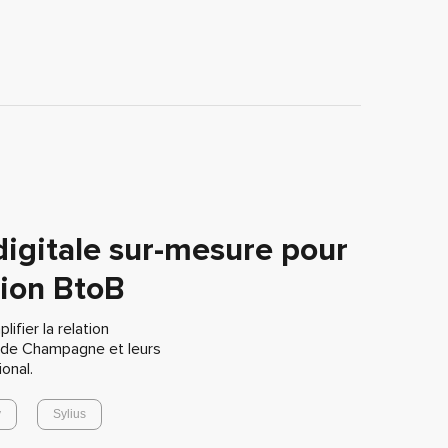
digitale sur-mesure pour
tion BtoB
ifier la relation
 de Champagne et leurs
onal.
y
Sylius