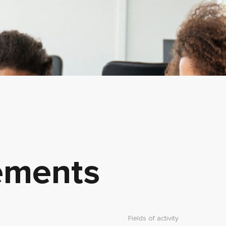
ements
Fields of activity