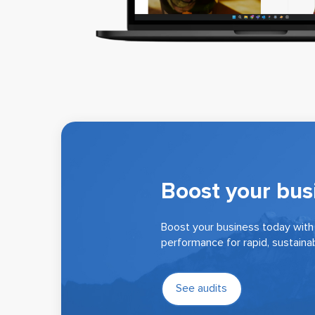
Boost your bus
Boost your business today with 
performance for rapid, sustaina
See audits