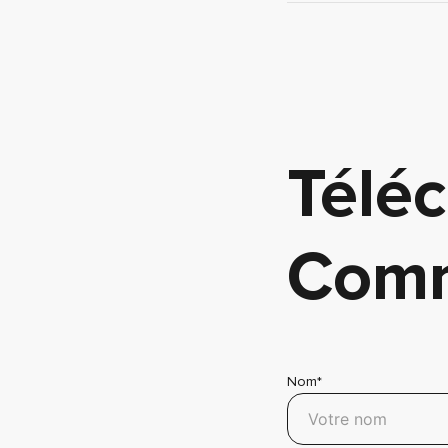
Téléc
Comm
Nom*