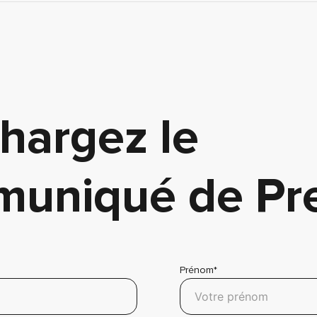
hargez le
uniqué de Pr
Prénom*