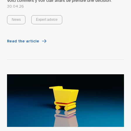
Voici comment y voir clair avant de prendre une décision.
30.04.26
News
Expert advice
Read the article