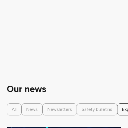
Our news
All
News
Newsletters
Safety bulletins
Ex