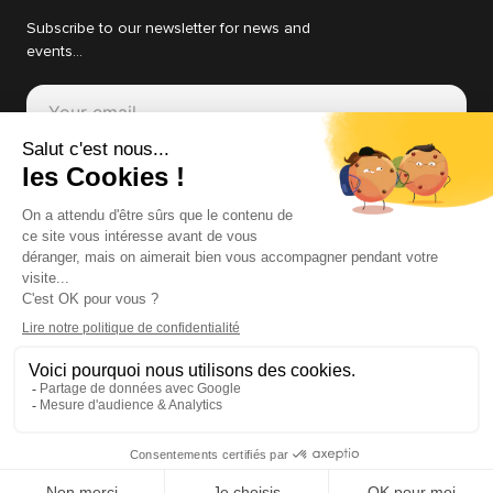
Subscribe to our newsletter for news and
events...
Subscribe
Terms of use
Privacy policy
CGV
F/H equality index
Nos Chartes