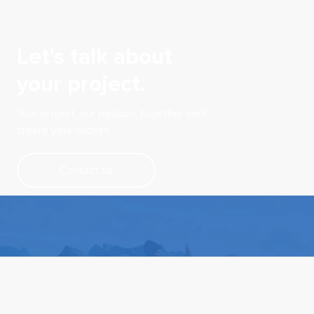
Let's talk about
your project.
Your project, our passion, together we’ll
create your sucess.
Contact us