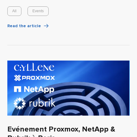
All
Events
Read the article
Evénement Proxmox, NetApp &