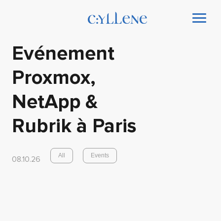
Evénement
Proxmox,
NetApp &
Rubrik à Paris
All
Events
08.10.26