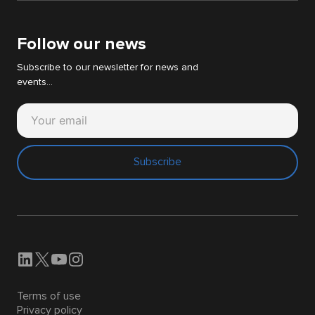
White papers
Support Cyllene
Follow our news
Subscribe to our newsletter for news and
events...
Subscribe
Terms of use
Privacy policy