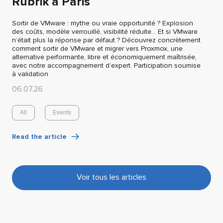
Rubrik à Paris
Sortir de VMware : mythe ou vraie opportunité ? Explosion
des coûts, modèle verrouillé, visibilité réduite… Et si VMware
n’était plus la réponse par défaut ? Découvrez concrètement
comment sortir de VMware et migrer vers Proxmox, une
alternative performante, libre et économiquement maîtrisée,
avec notre accompagnement d’expert. Participation soumise
à validation
06.07.26
All
Events
Read the article
Voir tous les articles