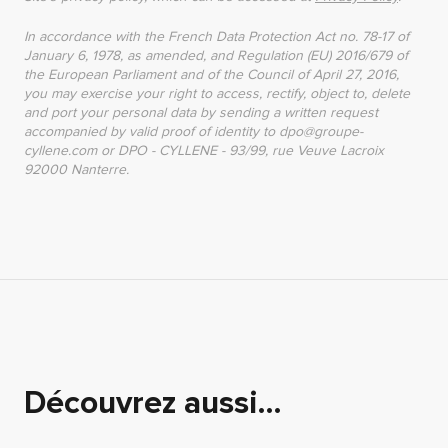
In accordance with the French Data Protection Act no. 78-17 of
January 6, 1978, as amended, and Regulation (EU) 2016/679 of
the European Parliament and of the Council of April 27, 2016,
you may exercise your right to access, rectify, object to, delete
and port your personal data by sending a written request
accompanied by valid proof of identity to dpo@groupe-
cyllene.com or DPO - CYLLENE - 93/99, rue Veuve Lacroix
92000 Nanterre.
Découvrez aussi…