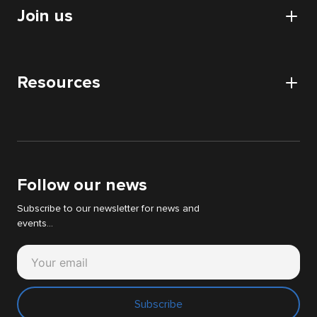
CSR approach
Join us
HDS certification
Audits
Nos partenaires
Digital Acquisition Audit
Careers
DATA audit
Resources
Apply
IT & WEB audit
News
Digital Strategy Audit
White papers
Support Cyllene
Follow our news
Subscribe to our newsletter for news and
events...
Subscribe