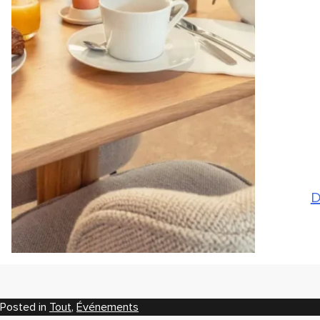
D
Posted in
Tout
,
Événements