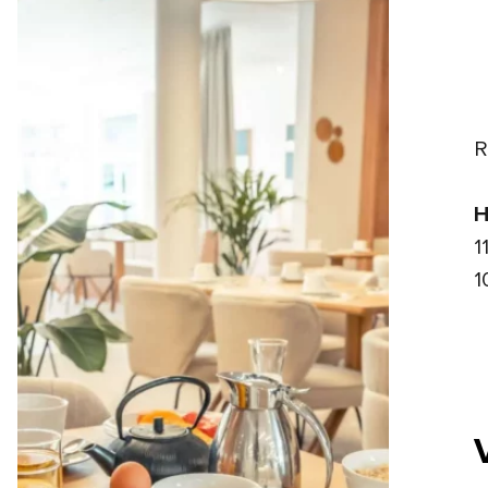
R
H
1
1