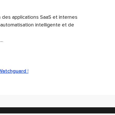
on des applications SaaS et internes
utomatisation intelligente et de
s…
 Watchguard
!