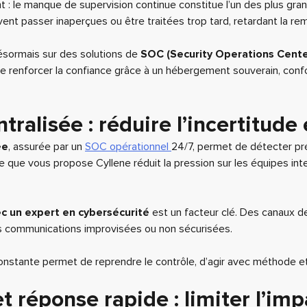
: le manque de supervision continue constitue l’un des plus gra
vent passer inaperçues ou être traitées trop tard, retardant la rem
désormais sur des solutions de
SOC (Security Operations Cente
de renforcer la confiance grâce à un hébergement souverain, con
ralisée : réduire l’incertitude
ée
, assurée par un
SOC opérationnel
24/7, permet de détecter pré
ue vous propose Cyllene réduit la pression sur les équipes intern
 un expert en cybersécurité
est un facteur clé. Des canaux 
 des communications improvisées ou non sécurisées.
stante permet de reprendre le contrôle, d’agir avec méthode et d
t réponse rapide : limiter l’im