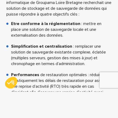
puisse répondre à quatre objectifs clés :
Etre conforme à la réglementation
: mettre en
place une solution de sauvegarde locale et une
externalisation des données.
Simplification et centralisation
: remplacer une
solution de sauvegarde existante complexe, éclatée
(multiples serveurs, gestion des mises à jour) et
chronophage en termes d’administration.
Performances
de restauration optimales : réduire
drastiquement les délais de restauration pour assurer
une reprise d’activité (RTO) très rapide en cas
d’incident afin d’assurer une reprise d’activité quasi
instantanée en cas d’incident ou d’erreur humaine, la
vitesse de restauration étant jugée trop lente
auparavant.
Cybersécurité renforcée
: obtenir une protection des
données sauvegardées nativement orientée cyber-