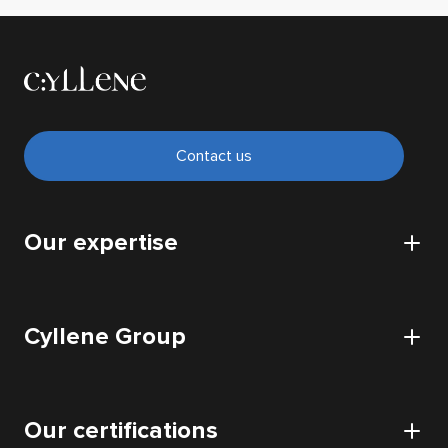
Contact us
Our expertise
CyberSecurity
Cyllene Group
Cloud
IT Infrastructure
Cyllene
Data
Our certifications
Our offices