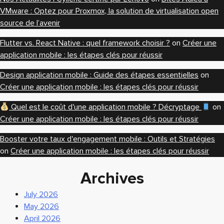
VMware : Optez pour Proxmox, la solution de virtualisation open
source de l’avenir
Flutter vs. React Native : quel framework choisir ?
on
Créer une
application mobile : les étapes clés pour réussir
Design application mobile : Guide des étapes essentielles
on
Créer une application mobile : les étapes clés pour réussir
Quel est le coût d'une application mobile ? Décryptage
on
Créer une application mobile : les étapes clés pour réussir
Booster votre taux d'engagement mobile : Outils et Stratégies
on
Créer une application mobile : les étapes clés pour réussir
Archives
July 2026
May 2026
April 2026