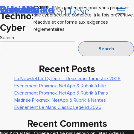
Palo Alto
WatchGuard
Crowdstrike
Cohesity
Fortinet
CYBER
– Nos partenaires pour vous proposer
Techno:
une cybersécurité complète, à la fois préventive,
réactive et conforme aux exigences
Cyber
réglementaires.
Search
Search
Recent Posts
La Newsletter Cyllene – Deuxième Trimestre 2026
Evénement Proxmox, NetApp & Rubrik à Lille
Evénement Proxmox, NetApp & Rubrik à Paris
Matinée Proxmox, NetApp & Rubrik à Nantes
Evénement Le Mans Classic Legend 2026
Recent Comments
Nos Actualités | Cyllene certifié par Lenovo
on
Dites Adieu à