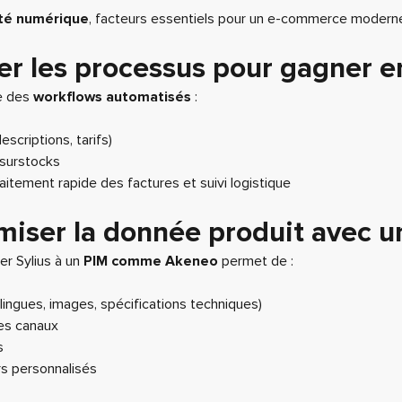
eté numérique
, facteurs essentiels pour un e-commerce modern
r les processus pour gagner en
ce des
workflows automatisés
:
scriptions, tarifs)
 surstocks
tement rapide des factures et suivi logistique
miser la donnée produit avec u
r Sylius à un
PIM comme Akeneo
permet de :
tilingues, images, spécifications techniques)
les canaux
s
rs personnalisés