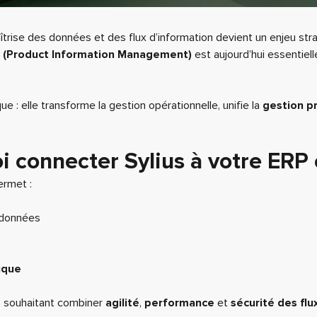
aîtrise des données et des flux d’information devient un enjeu str
 (Product Information Management)
est aujourd’hui essentiell
e : elle transforme la gestion opérationnelle, unifie la
gestion p
i connecter Sylius à votre ERP 
rmet :
 données
ique
es souhaitant combiner
agilité
,
performance
et
sécurité des flu