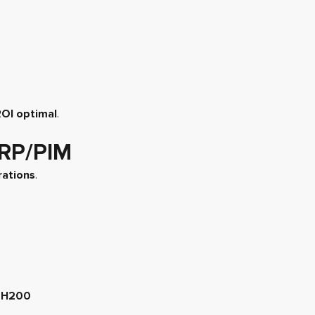
ROI optimal
.
ERP/PIM
rations
.
 H200