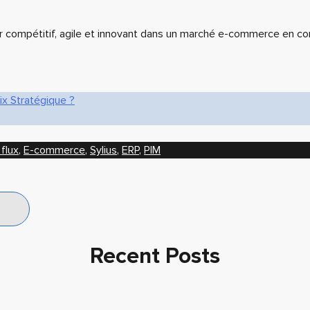
er compétitif, agile et innovant dans un marché e-commerce en co
x Stratégique ?
 flux
,
E-commerce
,
Sylius
,
ERP
,
PIM
Recent Posts