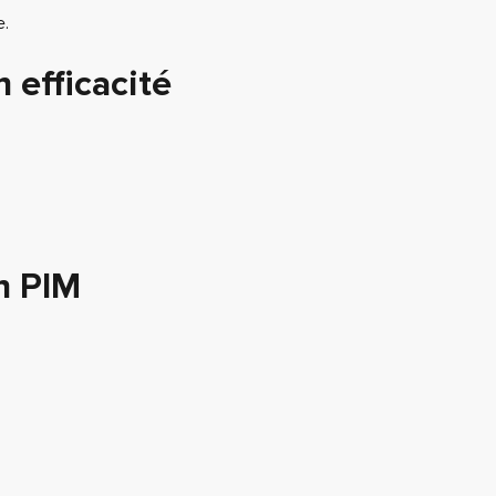
e.
 efficacité
n PIM