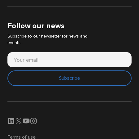
Digital Strategy Audit
White papers
Support Cyllene
Follow our news
Subscribe to our newsletter for news and
events...
Subscribe
Terms of use