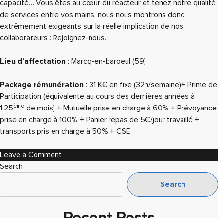
capacité… Vous êtes au cœur du réacteur et tenez notre qualité
de services entre vos mains, nous nous montrons donc
extrêmement exigeants sur la réelle implication de nos
collaborateurs : Rejoignez-nous.
Lieu d’affectation
: Marcq-en-baroeul (59)
Package rémunération
: 31 K€ en fixe (32h/semaine)+ Prime de
Participation (équivalente au cours des dernières années à
ème
1,25
de mois) + Mutuelle prise en charge à 60% + Prévoyance
prise en charge à 100% + Panier repas de 5€/jour travaillé +
transports pris en charge à 50% + CSE
on
Leave a Comment
Administrateur(rice)
Search
Systèmes
Search
et
Réseaux
–
Recent Posts