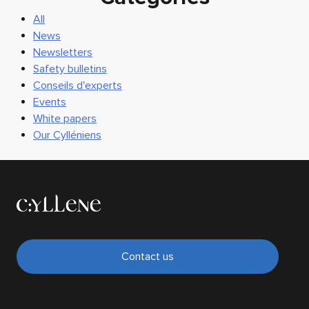
All
News
Newsletters
Safety bulletins
Conseils d'experts
Events
White papers
Our Cylléniens
Contact us