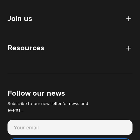
Our data centers
Certifications and authorizations
Collaboratif
CSR approach
Join us
HDS certification
Audits
Nos partenaires
Digital Acquisition Audit
Careers
DATA audit
Resources
Apply
IT & WEB audit
News
Digital Strategy Audit
White papers
Support Cyllene
Follow our news
Subscribe to our newsletter for news and
events...