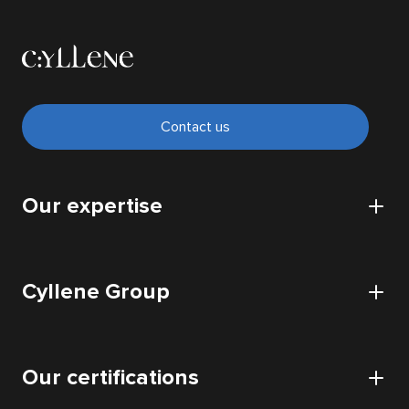
Contact us
Our expertise
CyberSecurity
Cyllene Group
Cloud
IT Infrastructure
Cyllene
Data
Our certifications
Our offices
Application