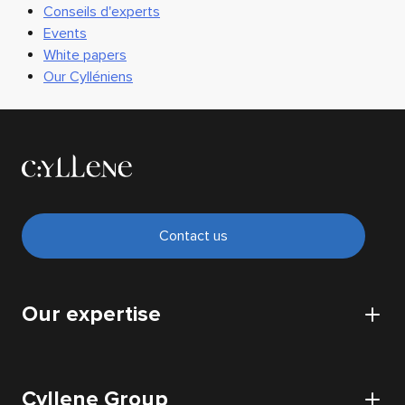
Conseils d'experts
Events
White papers
Our Cylléniens
Contact us
Our expertise
CyberSecurity
Cyllene Group
Cloud