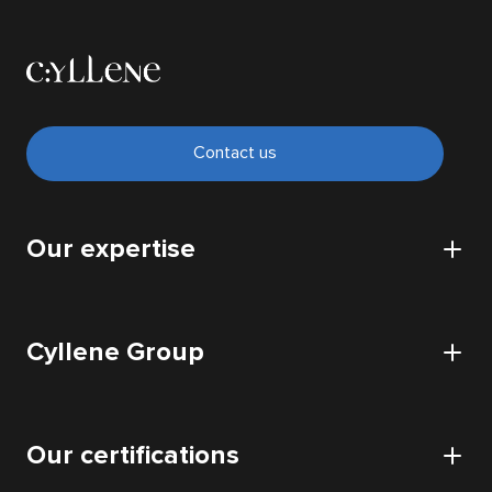
Contact us
Our expertise
CyberSecurity
Cyllene Group
Cloud
IT Infrastructure
Cyllene
Data
Our certifications
Our offices
Application