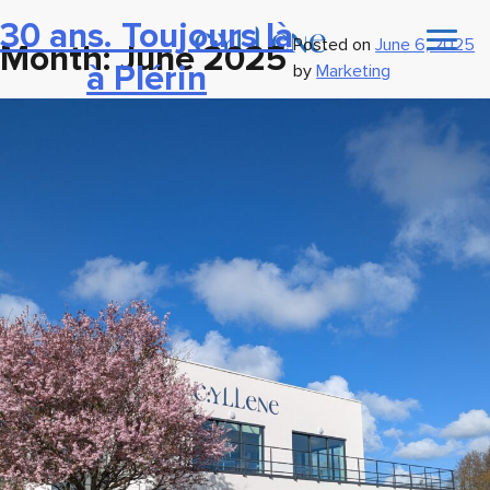
30 ans. Toujours là
Posted on
June 6, 2025
Month:
June 2025
à Plérin
by
Marketing