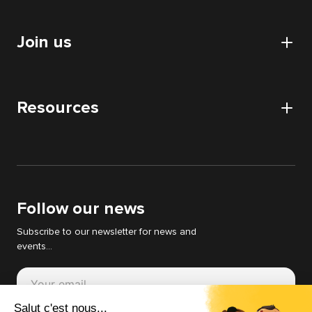
Our data centers
Certifications and authorizations
Collaboratif
CSR approach
Join us
HDS certification
Audits
Nos partenaires
Digital Acquisition Audit
Careers
DATA audit
Resources
Apply
IT & WEB audit
News
Digital Strategy Audit
White papers
Support Cyllene
Follow our news
Subscribe to our newsletter for news and
events...