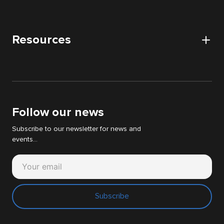
Nos partenaires
Digital Acquisition Audit
Careers
DATA audit
Resources
Apply
IT & WEB audit
News
Digital Strategy Audit
White papers
Support Cyllene
Follow our news
Subscribe to our newsletter for news and
events...
Subscribe