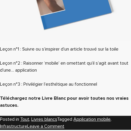
Leçon n°1 : Suivre ou s’inspirer d’un article trouvé sur la toile
Leçon n°2 : Raisonner ‘mobile’ en omettant qu’il s’agit avant tout
d’une… application
Leçon n°3 : Privilégier l’esthétique au fonctionnel
Téléchargez notre Livre Blanc pour avoir toutes nos vraies
astuces.
Posted in
Tout
,
Livres blancs
Tagged
Application mobile
,
on
Infrastructure
Leave a Comment