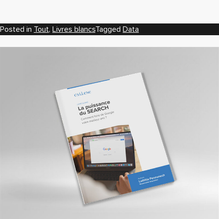
Posted in
Tout
,
Livres blancs
Tagged
Data