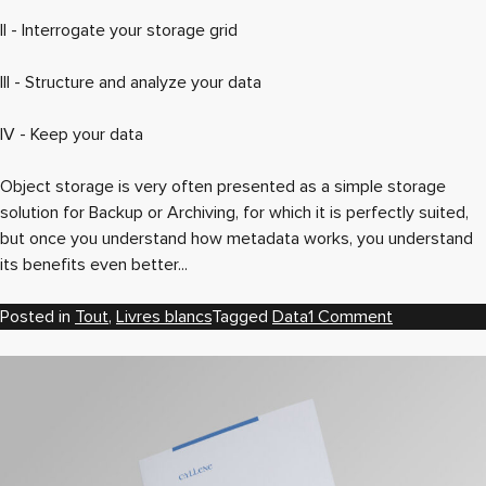
II - Interrogate your storage grid
III - Structure and analyze your data
IV - Keep your data
Object storage is very often presented as a simple storage
solution for Backup or Archiving, for which it is perfectly suited,
but once you understand how metadata works, you understand
its benefits even better...
on
Posted in
Tout
,
Livres blancs
Tagged
Data
1 Comment
Stockage
Objet
:
Comprendre
l’intérêt
et