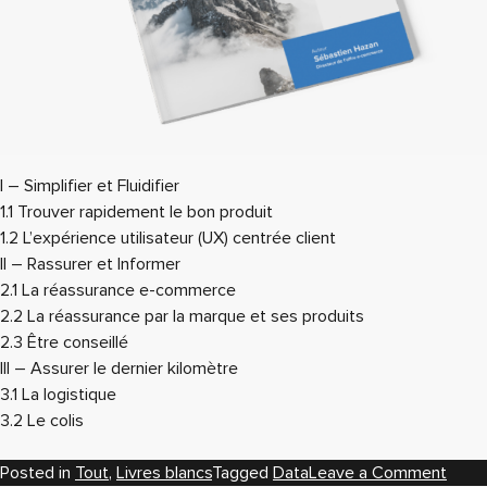
I – Simplifier et Fluidifier
1.1 Trouver rapidement le bon produit
1.2 L’expérience utilisateur (UX) centrée client
II – Rassurer et Informer
2.1 La réassurance e-commerce
2.2 La réassurance par la marque et ses produits
2.3 Être conseillé
III – Assurer le dernier kilomètre
3.1 La logistique
3.2 Le colis
on
Posted in
Tout
,
Livres blancs
Tagged
Data
Leave a Comment