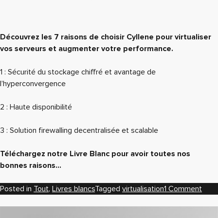
Découvrez les 7 raisons de choisir Cyllene pour virtualiser
vos serveurs et augmenter votre performance.
1 : Sécurité du stockage chiffré et avantage de
l’hyperconvergence
2 : Haute disponibilité
3 : Solution firewalling decentralisée et scalable
Téléchargez notre Livre Blanc pour avoir toutes nos
bonnes raisons…
on
Posted in
Tout
,
Livres blancs
Tagged
virtualisation
1 Comment
Dite
Adie