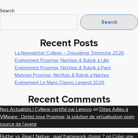
E-
comm
Search
:
Search
l’exp
utilis
n’a
Recent Posts
jamai
La Newsletter Cyllene – Deuxième Trimestre 2026
été
Evénement Proxmox, NetApp & Rubrik à Lille
aussi
Evénement Proxmox, NetApp & Rubrik à Paris
impor
Matinée Proxmox, NetApp & Rubrik à Nantes
dans
Evénement Le Mans Classic Legend 2026
le
cont
Recent Comments
actue
Nos Actualités | Cyllene certifié par Lenovo
on
Dites Adieu à
VMware : Optez pour Proxmox, la solution de virtualisation open
source de l’avenir
Flutter vs. React Native : quel framework choisir ?
on
Créer une