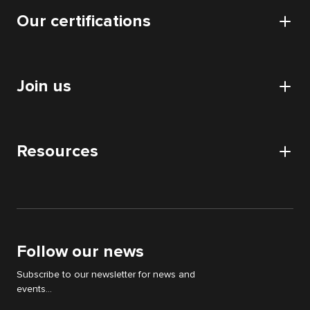
Data
Our certifications
Our offices
Application
Our data centers
Certifications and authorizations
Collaboratif
CSR approach
Join us
HDS certification
Audits
Nos partenaires
Digital Acquisition Audit
Careers
DATA audit
Resources
Apply
IT & WEB audit
News
Digital Strategy Audit
White papers
Support Cyllene
Follow our news
Subscribe to our newsletter for news and
events...