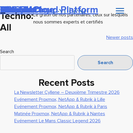
Dell EMC
Nutanix
Veeam
PureStorage
Google Cloud Platform
VMware
Cisco
AWS
Microsoft
Techno:
Le gratin de nos partenaires, ceux sur lesquels
nous sommes experts et certifiés
All
Posts
Newer posts
navigation
Search
Search
Recent Posts
La Newsletter Cyllene – Deuxième Trimestre 2026
Evénement Proxmox, NetApp & Rubrik à Lille
Evénement Proxmox, NetApp & Rubrik à Paris
Matinée Proxmox, NetApp & Rubrik à Nantes
Evénement Le Mans Classic Legend 2026