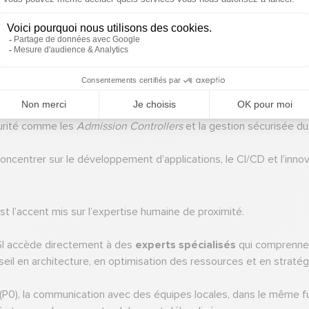
s plein nécessitant des équipes SRE hautement qualifiées. Le mod
eur assure la haute disponibilité des
Master Nodes
, la réplicatio
èrement prise en charge.
 est surveillée en permanence. L’opérateur gère l’application des 
écurité comme les
Admission Controllers
et la gestion sécurisée du
centrer sur le développement d’applications, le CI/CD et l’innov
t l’accent mis sur l’expertise humaine de proximité.
I accède directement à des
experts spécialisés
qui comprennen
seil en architecture, en optimisation des ressources et en stratég
e (P0), la communication avec des équipes locales, dans le même 