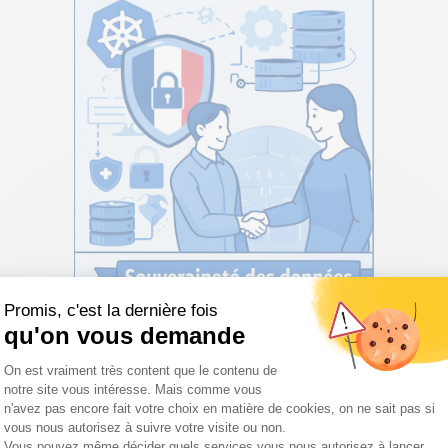
ogéré Clé-en-Main : Concentrez-
mense complexité de l’opération de Kubernetes, tout en conserva