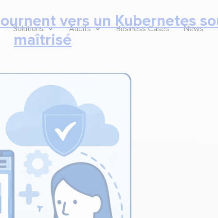
tournent vers un Kubernetes so
Solutions
Audits
Business Cases
News
maîtrisé